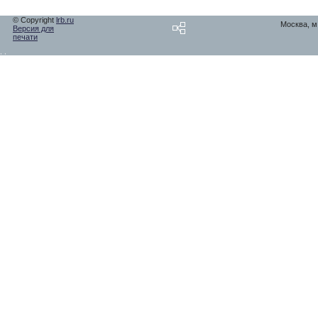
© Copyright
lrb.ru
Москва, м.
Версия для
печати
,
,