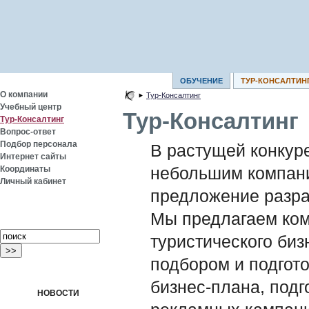
ОБУЧЕНИЕ
ТУР-КОНСАЛТИН
О компании
Тур-Консалтинг
Учебный центр
Тур-Консалтинг
Тур-Консалтинг
Вопрос-ответ
Подбор персонала
В растущей конкур
Интернет сайты
Координаты
небольшим компани
Личный кабинет
предложение разра
Мы предлагаем ко
туристического биз
подбором и подгото
бизнес-плана, под
НОВОСТИ